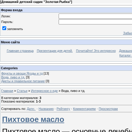
[
Домашний детский садик "Золотая Рыбка"
]
Форма входа
Логин:
Пароль:
запомнить
Забыл
Меню сайта
Главная страница
Презентации для детей.
Почитайте! Это интересно
Домашня
Каталог
Categories
Фрукты и овощи Ягоды и тд
[13]
Вода, пиво и тд.
[3]
Диеты и правильное питание
[3]
Главная
»
Статьи
»
Интересное о еде
» Вода, пиво и тд.
В категории материалов
:
3
Показано материалов
:
1-3
Сортировать по
:
Дате
·
Названию
·
Рейтингу
·
Комментариям
·
Просмотрам
Пихтовое масло
Пихтовое масло — основные лечеб