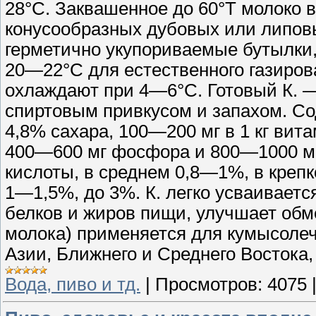
28°С. Заквашенное до 60°Т молоко 
конусообразных дубовых или липовы
герметично укупориваемые бутылки
20—22°С для естественного газирова
охлаждают при 4—6°С. Готовый К. 
спиртовым привкусом и запахом. С
4,8% сахара, 100—200 мг в 1 кг вита
400—600 мг фосфора и 800—1000 мг
кислоты, в среднем 0,8—1%, в крепк
1—1,5%, до 3%. К. легко усваивает
белков и жиров пищи, улучшает обм
молока) применяется для кумысолеч
Азии, Ближнего и Среднего Востока,
Вода, пиво и тд.
|
Просмотров:
4075