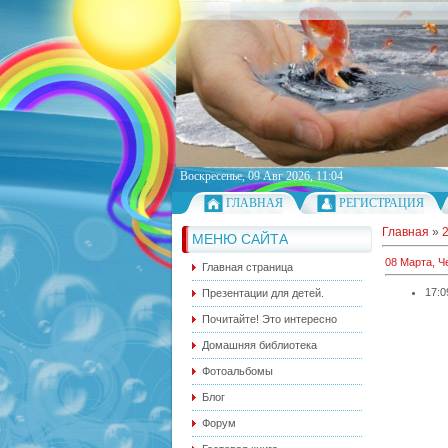
Воскресенье, 09 Авг 2026, 11:04
ГЛАВНАЯ
РЕГИСТРАЦИЯ
Главная
»
МЕНЮ САЙТА
08 Марта, Ч
Главная страница
17:0
Презентации для детей.
Почитайте! Это интересно
Домашняя библиотека
Фотоальбомы
Блог
Форум