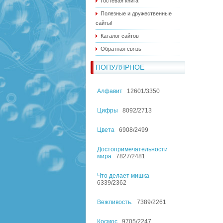
Гостевая книга
Полезные и дружественные
сайты!
Каталог сайтов
Обратная связь
ПОПУЛЯРНОЕ
Алфавит
12601/3350
Цифры
8092/2713
Цвета
6908/2499
Достопримечательности
мира
7827/2481
Что делает мишка
6339/2362
Вежливость.
7389/2261
Космос
9705/2247