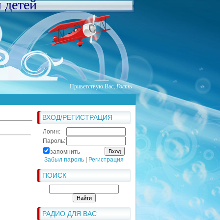
я детей
Приветствую Вас
,
Гость
ВХОД/РЕГИСТРАЦИЯ
Логин:
Пароль:
запомнить
Забыл пароль
|
Регистрация
ПОИСК
РАДИО ДЛЯ ВАС