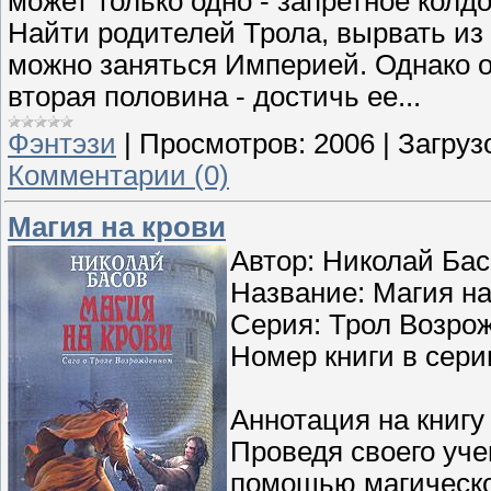
может только одно - запретное колд
Найти родителей Трола, вырвать из ру
можно заняться Империей. Однако оп
вторая половина - достичь ее...
Фэнтэзи
|
Просмотров:
2006
|
Загруз
Комментарии (0)
Магия на крови
Автор: Николай Ба
Название: Магия на
Серия: Трол Возро
Номер книги в сери
Аннотация на книгу
Проведя своего уче
помощью магическог