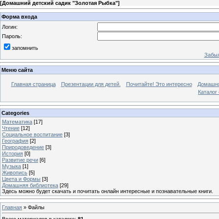
[
Домашний детский садик "Золотая Рыбка"
]
Форма входа
Логин:
Пароль:
запомнить
Забыл
Меню сайта
Главная страница
Презентации для детей.
Почитайте! Это интересно
Домашня
Каталог
Categories
Математика
[17]
Чтение
[12]
Социальное воспитание
[3]
География
[2]
Природоведение
[3]
История
[0]
Развитие речи
[6]
Музыка
[1]
Живопись
[5]
Цвета и Формы
[3]
Домашняя библиотека
[29]
Здесь можно будет скачать и почитать онлайн интересные и познавательные книги.
Главная
»
Файлы