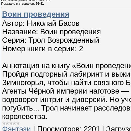
Всего материалов в каталоге
:
81
Показано материалов
:
76-81
Воин проведения
Автор: Николай Басов
Название: Воин проведения
Серия: Трол Возрожденный
Номер книги в серии: 2
Аннотация на книгу «Воин проведени
Пройдя подгорный лабиринт и выжив
Зимногорья, чтобы найти связного Б
Агенты Чёрной империи наготове — 
водоворот интриг и диверсий. Но уч
погубить... Трол начинает расследо
королевства.
Фэнтэзи
|
Просмотров:
2201
|
Загруз