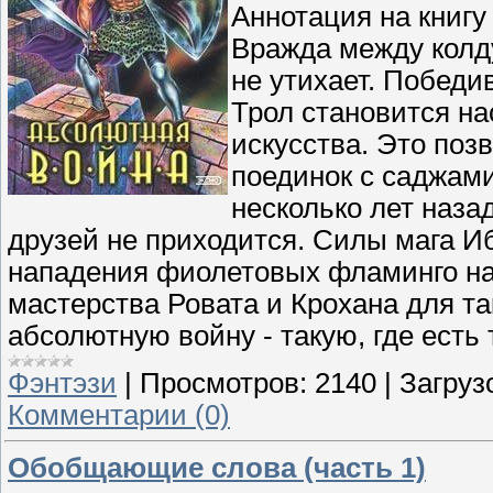
Аннотация на книгу
Вражда между кол
не утихает. Победив
Трол становится на
искусства. Это поз
поединок с саджам
несколько лет наза
друзей не приходится. Силы мага И
нападения фиолетовых фламинго на
мастерства Ровата и Крохана для та
абсолютную войну - такую, где есть
Фэнтэзи
|
Просмотров:
2140
|
Загруз
Комментарии (0)
Обобщающие слова (часть 1)